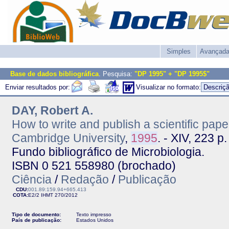
Simples
Avançad
Base de dados bibliográfica
. Pesquisa:
"DP 1995" + "DP 1995$"
Enviar resultados por:
Visualizar no formato:
DAY, Robert A.
How to write and publish a scientific pape
Cambridge University
,
1995
. - XIV, 223 p. 
Fundo bibliográfico de Microbiologia.
ISBN 0 521 558980 (brochado)
Ciência
/
Redação
/
Publicação
CDU:
001.89:159.94+665.413
COTA:
E2/2
IHMT
270/2012
Tipo de documento:
Texto impresso
País de publicação:
Estados Unidos