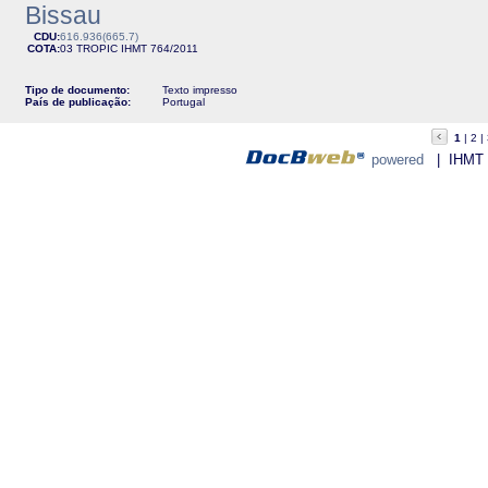
Bissau
CDU:
616.936(665.7)
COTA:
03 TROPIC
IHMT
764/2011
Tipo de documento:
Texto impresso
País de publicação:
Portugal
1
2
powered
| IHMT - 