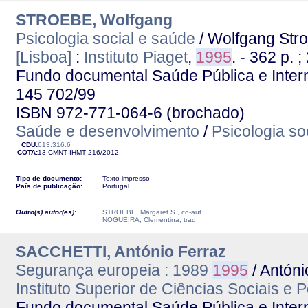
STROEBE, Wolfgang
Psicologia social e saúde
/ Wolfgang Stroe
[Lisboa]
:
Instituto Piaget
,
1995
. - 362 p. ;
Fundo documental Saúde Pública e Interna
145 702/99
ISBN 972-771-064-6 (brochado)
Saúde e desenvolvimento
/
Psicologia so
CDU:
613:316.6
COTA:
13 CMNT
IHMT
216/2012
Tipo de documento:
Texto impresso
País de publicação:
Portugal
Outro(s) autor(es):
STROEBE, Margaret S., co-aut.
NOGUEIRA, Clementina, trad.
SACCHETTI, António Ferraz
Segurança europeia : 1989
1995
/ Antóni
Instituto Superior de Ciências Sociais e P
Fundo documental Saúde Pública e Interna