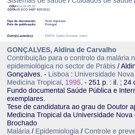
Sistemas de saúde
/
Cuidados de saúde
CDU:
614.39:65.01
COTA:
05 ECO
IHMT
805/2011
Tipo de documento:
Texto impresso
País de publicação:
Portugal
Outro(s) autor(es):
PINTO, Carlos Gouveia, orient.
GONÇALVES, Aldina de Carvalho
Contribuição para o controlo da malária 
epidemiológica no sector de Prábis
/ Ald
Gonçalves. -
Lisboa
:
Universidade Nova d
Medicina Tropical
,
1995
. - 251 p. : il. ; 24
Fundo documental Saúde Pública e Interna
exemplares.
Tese de candidatura ao grau de Doutor ap
Medicina Tropical da Universidade Nova 
Brochado
Malária
/
Epidemiologia
/
Controle e prev