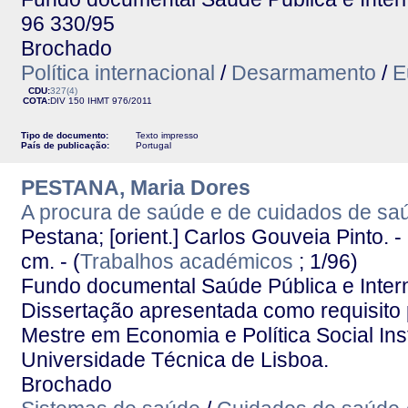
96 330/95
Brochado
Política internacional
/
Desarmamento
/
E
CDU:
327(4)
COTA:
DIV 150
IHMT
976/2011
Tipo de documento:
Texto impresso
País de publicação:
Portugal
PESTANA, Maria Dores
A procura de saúde e de cuidados de sa
Pestana; [orient.] Carlos Gouveia Pinto. -
cm. - (
Trabalhos académicos
; 1/96)
Fundo documental Saúde Pública e Interna
Dissertação apresentada como requisito 
Mestre em Economia e Política Social In
Universidade Técnica de Lisboa.
Brochado