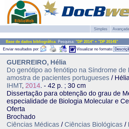
Simples
Avançad
Base de dados bibliográfica
. Pesquisa:
"DP 2014" + "DP 2014$"
Enviar resultados por:
Visualizar no formato:
GUERREIRO, Hélia
Do genótipo ao fenótipo na Síndrome de
amostra de pacientes portugueses
/ Héli
IHMT
,
2014
. - 42 p. ; 30 cm
Dissertação para obtenção do grau de M
especialidade de Biologia Molecular e C
Oferta
Brochado
Ciências Médicas
/
Ciências Biológicas
/