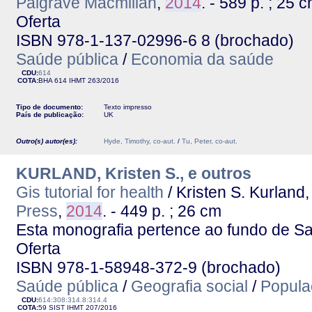
Palgrave Macmillan
,
2014
. - 589 p. ; 25 
Oferta
ISBN 978-1-137-02996-6 8 (brochado)
Saúde pública
/
Economia da saúde
CDU:
614
COTA:
BHA 614
IHMT
263/2016
Tipo de documento:
Texto impresso
País de publicação:
UK
Outro(s) autor(es):
Hyde, Timothy, co-aut.
/
Tu, Peter, co-aut.
KURLAND, Kristen S., e outros
Gis tutorial for health
/ Kristen S. Kurland,
Press
,
2014
. - 449 p. ; 26 cm
Esta monografia pertence ao fundo de Sa
Oferta
ISBN 978-1-58948-372-9 (brochado)
Saúde pública
/
Geografia social
/
Popula
CDU:
614:308:314.8:314.4
COTA:
59 SIST
IHMT
207/2016