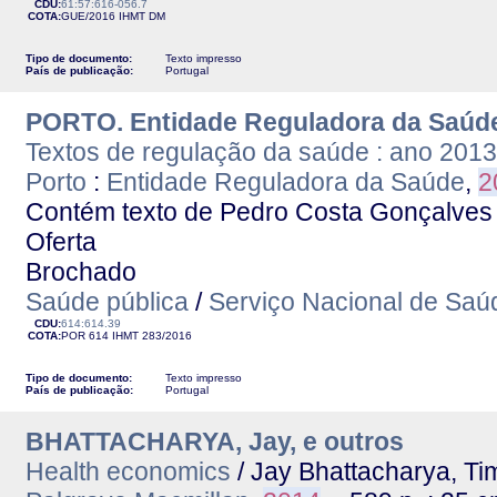
CDU:
61:57:616-056.7
COTA:
GUE/2016
IHMT
DM
Tipo de documento:
Texto impresso
País de publicação:
Portugal
PORTO. Entidade Reguladora da Saúd
Textos de regulação da saúde : ano 2013
Porto
:
Entidade Reguladora da Saúde
,
2
Contém texto de Pedro Costa Gonçalves e
Oferta
Brochado
Saúde pública
/
Serviço Nacional de Saú
CDU:
614:614.39
COTA:
POR 614
IHMT
283/2016
Tipo de documento:
Texto impresso
País de publicação:
Portugal
BHATTACHARYA, Jay, e outros
Health economics
/ Jay Bhattacharya, Ti