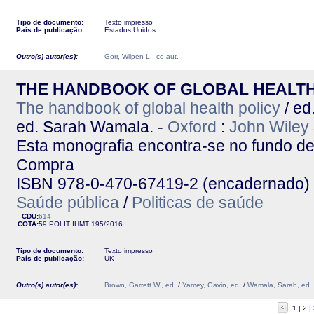
Tipo de documento:
Texto impresso
País de publicação:
Estados Unidos
Outro(s) autor(es):
Gorr, Wilpen L., co-aut.
THE HANDBOOK OF GLOBAL HEALTH
The handbook of global health policy
/ ed
ed. Sarah Wamala. -
Oxford
:
John Wiley
Esta monografia encontra-se no fundo de
Compra
ISBN 978-0-470-67419-2 (encadernado)
Saúde pública
/
Politicas de saúde
CDU:
614
COTA:
59 POLIT
IHMT
195/2016
Tipo de documento:
Texto impresso
País de publicação:
UK
Outro(s) autor(es):
Brown, Garrett W., ed.
/
Yamey, Gavin, ed.
/
Wamala, Sarah, ed.
1
2