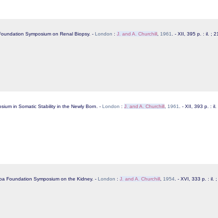
Foundation Symposium on Renal Biopsy. -
London
:
J. and A. Churchill
,
1961
. - XII, 395 p. : il. ; 
ium in Somatic Stability in the Newly Born. -
London
:
J. and A. Churchill
,
1961
. - XII, 393 p. : il
iba Foundation Symposium on the Kidney. -
London
:
J. and A. Churchill
,
1954
. - XVI, 333 p. : il.