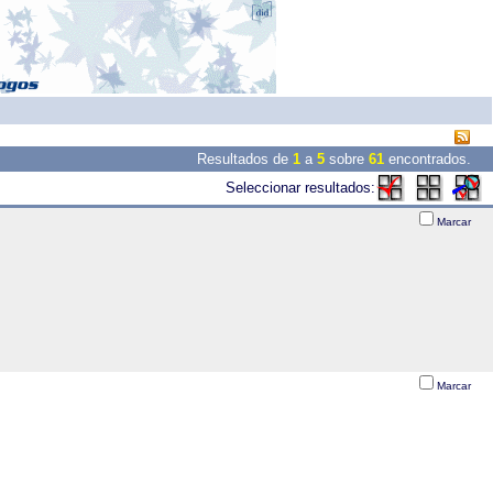
Resultados de
1
a
5
sobre
61
encontrados.
Seleccionar resultados:
Marcar
Marcar