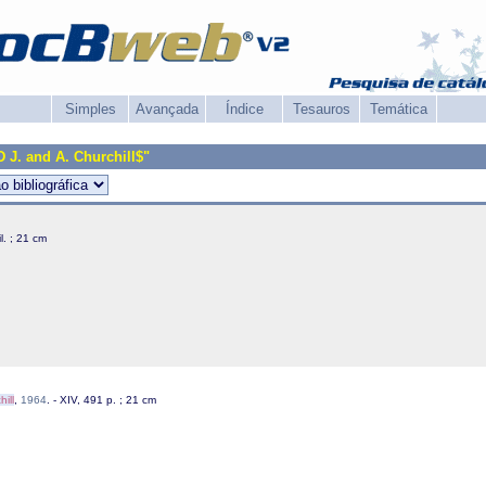
Simples
Avançada
Índice
Tesauros
Temática
D J. and A. Churchill$"
 il. ; 21 cm
ill
,
1964
. - XIV, 491 p. ; 21 cm