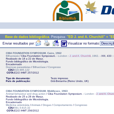
Base de dados bibliográfica
. Pesquisa:
"ED J. and A. Churchill" + "E
Enviar resultados por:
Visualizar no formato:
CIBA FOUNDATION SYMPOSIUM. Cairo, 1962
Bilharziasis
/ Ciba Foundation Symposium. -
London
:
J. and A. Churchill
,
1962
. - XIII, 433 :
Realizado de 18 a 22 de Março.
Fundo bibliográfico de Microbiologia.
Encadernado
Doenças parasitárias
/
Bilharzíase
/
Congresso
CDU:
616.995.122
COTA:
E2/2
IHMT
257/2012
Tipo de documento:
Texto impresso
País de publicação:
Grã-Bretanha (Reino Unido, UK)
CIBA FOUNDATION SYMPOSIUM. Middlesex, 1963
Animal behaviour and drug action
/ Ciba Foundation Symposium. -
London
:
J. and A. Church
Realizado de 25 a 28 de Março.
Fundo bibliográfico de Microbiologia.
Encadernado
Medicina veterinária
/
Animais
/
Drogas
/
Comportamento
/
Congresso
CDU:
591.5:615.32
COTA:
E2/2
IHMT
256/2012