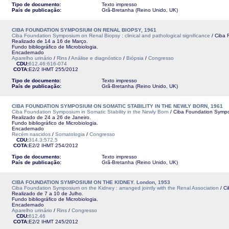
Tipo de documento:
Texto impresso
País de publicação:
Grã-Bretanha (Reino Unido, UK)
CIBA FOUNDATION SYMPOSIUM ON RENAL BIOPSY, 1961
Ciba Foundation Symposium on Renal Biopsy : clinical and pathological significance
/ Ciba 
Realizado de 14 a 16 de Março.
Fundo bibliográfico de Microbiologia.
Encadernado
Aparelho urinário
/
Rins
/
Análise e diagnóstico
/
Biópsia
/
Congresso
CDU:
612.46:616-074
COTA:
E2/2
IHMT
255/2012
Tipo de documento:
Texto impresso
País de publicação:
Grã-Bretanha (Reino Unido, UK)
CIBA FOUNDATION SYMPOSIUM ON SOMATIC STABILITY IN THE NEWLY BORN, 1961
Ciba Foundation Symposium in Somatic Stability in the Newly Born
/ Ciba Foundation Sympos
Realizado de 24 a 26 de Janeiro.
Fundo bibliográfico de Microbiologia.
Encadernado
Recém nascidos
/
Somatologia
/
Congresso
CDU:
314.3:572.5
COTA:
E2/2
IHMT
254/2012
Tipo de documento:
Texto impresso
País de publicação:
Grã-Bretanha (Reino Unido, UK)
CIBA FOUNDATION SYMPOSIUM ON THE KIDNEY. London, 1953
Ciba Foundation Symposium on the Kidney : arranged jointly with the Renal Association
/ C
Realizado de 7 a 10 de Julho.
Fundo bibliográfico de Microbiologia.
Encadernado
Aparelho urinário
/
Rins
/
Congresso
CDU:
612.46
COTA:
E2/2
IHMT
245/2012