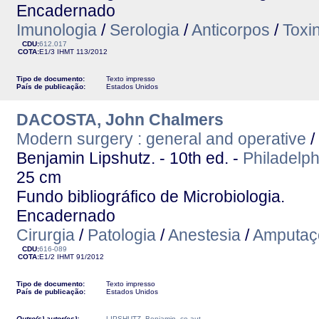
Encadernado
Imunologia
/
Serologia
/
Anticorpos
/
Toxi
CDU:
612.017
COTA:
E1/3
IHMT
113/2012
Tipo de documento:
Texto impresso
País de publicação:
Estados Unidos
DACOSTA, John Chalmers
Modern surgery : general and operative
/
Benjamin Lipshutz. - 10th ed. -
Philadelph
25 cm
Fundo bibliográfico de Microbiologia.
Encadernado
Cirurgia
/
Patologia
/
Anestesia
/
Amputaç
CDU:
616-089
COTA:
E1/2
IHMT
91/2012
Tipo de documento:
Texto impresso
País de publicação:
Estados Unidos
Outro(s) autor(es):
LIPSHUTZ, Benjamin, co-aut.