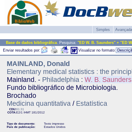
Simples
Avançad
Base de dados bibliográfica
. Pesquisa:
"ED W. B. Saunders" + "ED W
Enviar resultados por:
Visualizar no formato:
MAINLAND, Donald
Elementary medical statistics : the princip
Mainland. -
Philadelphia
:
W. B. Saunders
Fundo bibliográfico de Microbiologia.
Brochado
Medicina quantitativa
/
Estatística
CDU:
61:31
COTA:
E2/1
IHMT
181/2012
Tipo de documento:
Texto impresso
País de publicação:
Estados Unidos