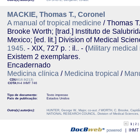
MACKIE, Thomas T., Coronel
A manual of tropical medicine
/ Thomas T.
Brooke Worth; [trad.] Instituto de Salubr
Mexico; [ed. lit.] Division of Medical Scie
1945
. - XIX, 727 p. : il.. - (
Military medica
Existem 2 exemplares.
Encadernado
Medicina clínica
/
Medicina tropical
/
Man
CDU:
616.9(213)
COTA:
H-4
IHMT
746
Tipo de documento:
Texto impresso
País de publicação:
Estados Unidos
Outro(s) autor(es):
HUNTER, George W., Major, co-aut.
/
WORTH, C. Brooke, Capitão
NATIONAL RESEARCH COUNCIL. Division of Medical Sciences, ed
1
2
powered
| IHMT - 