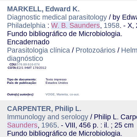
MARKELL, Edward K.
Diagnostic medical parasitology
/ by Edwa
Philadelphia
:
W. B. Saunders
,
1958
. - X,
Fundo bibliográfico de Microbiologia.
Encadernado
Parasitologia clínica
/
Protozoários
/
Helm
diagnóstico
CDU:
576.89:616-074
COTA:
E2/1
IHMT
179/2012
Tipo de documento:
Texto impresso
País de publicação:
Estados Unidos
Outro(s) autor(es):
VOGE, Marietta, co-aut.
CARPENTER, Philip L.
Immunology and serology
/ Philip L. Carp
Saunders
,
1965
. - VIII, 456 p. : il. ; 25 cm
Fundo bibliográfico de Microbiologia.