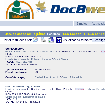
Simples
Avançad
Base de dados bibliográfica
. Pesquisa:
"LED London" + "LED Londo
Enviar resultados por:
Visualizar no formato:
GUINEA-BISSAU
Guinea-Bissau : micro-state to "narco-state"
/ ed. lit. Parick Chabal ; ed. lit.Toby Green. -
Lo
Oferta
ISBN 978-1-84904-521 (brochado)
História
/
Antropologia
/
Politica
/
Literatura
/
Guiné Bissau
CDU:
94:572:32:82(665.7)
COTA:
GUI 94 HMT
274/2016
Tipo de documento:
Texto impresso
País de publicação:
UK
Outro(s) autor(es):
Chabal, Patrick, ed. lit.
/
Green, Toby, ed. lit.
BHATTACHARYA, Jay, e outros
Health economics
/ Jay Bhattacharya, Timothy Hyde, Peter Tu. -
London
:
Palgrave Macmill
Oferta
ISBN 978-1-137-02996-6 8 (brochado)
Saúde pública
/
Economia da saúde
CDU:
614
COTA:
BHA 614
IHMT
263/2016