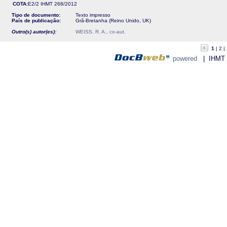
COTA:
E2/2
IHMT
268/2012
Tipo de documento:
Texto impresso
País de publicação:
Grã-Bretanha (Reino Unido, UK)
Outro(s) autor(es):
WEISS, R. A., co-aut.
1
2
powered
| IHMT - 