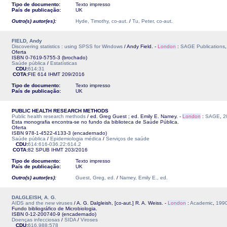
Tipo de documento:
Texto impresso
País de publicação:
UK
Outro(s) autor(es):
Hyde, Timothy, co-aut.
/
Tu, Peter, co-aut.
FIELD, Andy
Discovering statistics : using SPSS for Windows
/ Andy Field. -
London
:
SAGE Publications
Oferta
ISBN 0-7619-5755-3 (brochado)
Saúde pública
/
Estatísticas
CDU:
614:31
COTA:
FIE 614
IHMT
209/2016
Tipo de documento:
Texto impresso
País de publicação:
UK
PUBLIC HEALTH RESEARCH METHODS
Public health research methods
/ ed. Greg Guest ; ed. Emily E. Namey. -
London
:
SAGE
,
2
Esta monografia encontra-se no fundo da biblioteca de Saúde Pública.
Oferta
ISBN 978-1-4522-4133-3 (encadernado)
Saúde pública
/
Epidemiologia médica
/
Serviços de saúde
CDU:
614:616-036.22:614.2
COTA:
82 SPUB
IHMT
203/2016
Tipo de documento:
Texto impresso
País de publicação:
UK
Outro(s) autor(es):
Guest, Greg, ed.
/
Namey, Emily E., ed.
DALGLEISH, A. G.
AIDS and the new viruses
/ A. G. Dalgleish, [co-aut.] R. A. Weiss. -
London
:
Academic
,
199
Fundo bibliográfico de Microbiologia.
ISBN 0-12-200740-9 (encadernado)
Doenças infecciosas
/
SIDA
/
Viroses
CDU:
616.988:578