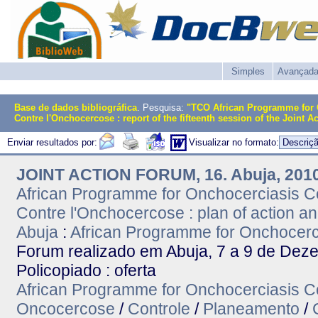
Simples
Avançad
Base de dados bibliográfica
. Pesquisa:
"TCO African Programme for 
Contre l'Onchocercose : report of the fifteenth session of the Joi
Enviar resultados por:
Visualizar no formato:
JOINT ACTION FORUM, 16. Abuja, 201
African Programme for Onchocerciasis Co
Contre l'Onchocercose : plan of action a
Abuja
:
African Programme for Onchocerc
Forum realizado em Abuja, 7 a 9 de Dez
Policopiado : oferta
African Programme for Onchocerciasis C
Oncocercose
/
Controle
/
Planeamento
/