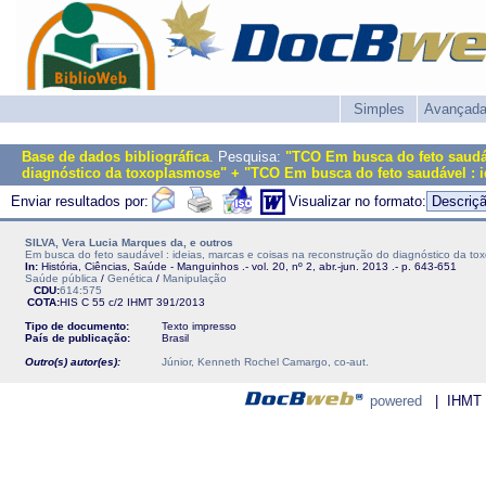
Simples
Avançad
Base de dados bibliográfica
. Pesquisa:
"TCO Em busca do feto saudáv
diagnóstico da toxoplasmose" + "TCO Em busca do feto saudável : id
Enviar resultados por:
Visualizar no formato:
SILVA, Vera Lucia Marques da, e outros
Em busca do feto saudável : ideias, marcas e coisas na reconstrução do diagnóstico da t
In:
História, Ciências, Saúde - Manguinhos .- vol. 20, nº 2, abr.-jun. 2013 .- p. 643-651
Saúde pública
/
Genética
/
Manipulação
CDU:
614:575
COTA:
HIS C 55 c/2
IHMT
391/2013
Tipo de documento:
Texto impresso
País de publicação:
Brasil
Outro(s) autor(es):
Júnior, Kenneth Rochel Camargo, co-aut.
powered
| IHMT - 