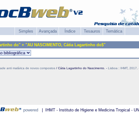
Simples
Avançada
Índice
Tesauros
Temática
rtinho do" + "AU NASCIMENTO, Cátia Lagartinho do$"
dade anti malárica de novos compostos
/ Cátia Lagartinho do Nascimento. -
Lisboa
:
IHMT
,
2017
.
powered
| IHMT - Instituto de Higiene e Medicina Tropical - U