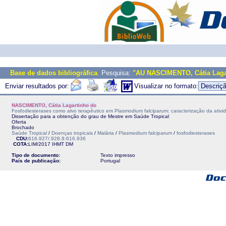
Base de dados bibliográfica
. Pesquisa:
"AU NASCIMENTO, Cátia Laga
Enviar resultados por:
Visualizar no formato:
NASCIMENTO, Cátia Lagartinho do
Fosfodiesterases como alvo terapêutico em Plasmodium falciparum: caracterização da ativi
Dissertação para a obtenção do grau de Mestre em Saúde Tropical
Oferta
Brochado
Saúde Tropical
/
Doenças tropicais
/
Malária
/
Plasmodium falciparum
/
fosfodiesterases
CDU:
616.927/.928.8:616.936
COTA:
LIM/2017
IHMT
DM
Tipo de documento:
Texto impresso
País de publicação:
Portugal