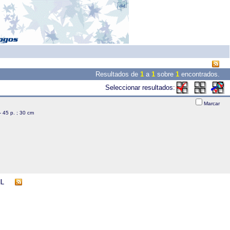
Resultados de
1
a
1
sobre
1
encontrados.
Seleccionar resultados:
Marcar
 - 45 p. ; 30 cm
NL