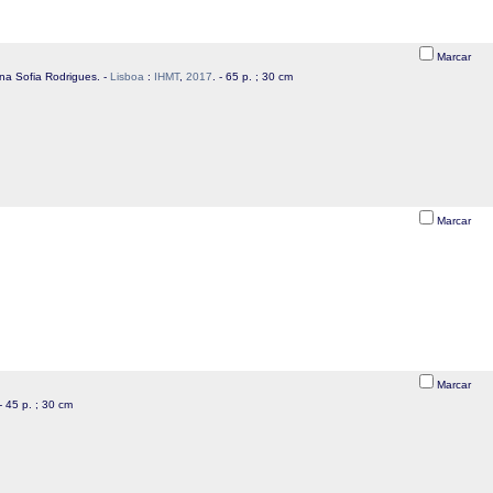
Marcar
na Sofia Rodrigues. -
Lisboa
:
IHMT
,
2017
. - 65 p. ; 30 cm
Marcar
Marcar
 - 45 p. ; 30 cm