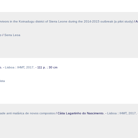
ivors in the Koinadugu district of Sierra Leone during the 2014-2015 outbreak (a pilot study)
/ A
o
/
Serra Leoa
o. -
Lisboa
:
IHMT
,
2017
. - 111 p. ; 30 cm
ista
dade anti malárica de novos compostos
/ Cátia Lagartinho do Nascimento. -
Lisboa
:
IHMT
,
2017
.