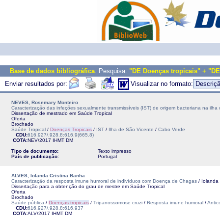
Base de dados bibliográfica
. Pesquisa:
"DE Doenças tropicais" + "DE
Enviar resultados por:
Visualizar no formato:
NEVES, Rosemary Monteiro
Caracterização das infeções sexualmente transmissíveis (IST) de origem bacteriana na il
Dissertação de mestrado em Saúde Tropical
Oferta
Brochado
Saúde Tropical
/
Doenças Tropicais
/
IST
/
Ilha de São Vicente
/
Cabo Verde
CDU:
616.927/.928.8:616.9(665.8)
COTA:
NEV/2017
IHMT
DM
Tipo de documento:
Texto impresso
País de publicação:
Portugal
ALVES, Iolanda Cristina Banha
Caracterização da resposta imune humoral de indivíduos com Doença de Chagas
/ Iolanda 
Dissertação para a obtenção do grau de mestre em Saúde Tropical
Oferta
Brochado
Saúde pública
/
Doenças tropicais
/
Tripanossomose cruzi
/
Resposta imune humoral
/
Antic
CDU:
616.927/.928.8:616.937
COTA:
ALV/2017
IHMT
DM