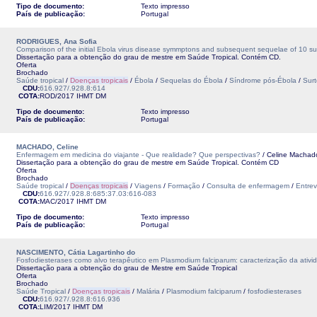
Tipo de documento:
Texto impresso
País de publicação:
Portugal
RODRIGUES, Ana Sofia
Comparison of the initial Ebola virus disease symmptons and subsequent sequelae of 10 surv
Dissertação para a obtenção do grau de mestre em Saúde Tropical. Contém CD.
Oferta
Brochado
Saúde tropical
/
Doenças tropicais
/
Ébola
/
Sequelas do Ébola
/
Síndrome pós-Ébola
/
Surt
CDU:
616.927/.928.8:614
COTA:
ROD/2017
IHMT
DM
Tipo de documento:
Texto impresso
País de publicação:
Portugal
MACHADO, Celine
Enfermagem em medicina do viajante - Que realidade? Que perspectivas?
/ Celine Machad
Dissertação para a obtenção do grau de mestre em Saúde Tropical. Contém CD
Oferta
Brochado
Saúde tropical
/
Doenças tropicais
/
Viagens
/
Formação
/
Consulta de enfermagem
/
Entrev
CDU:
616.927/.928.8:685:37.03:616-083
COTA:
MAC/2017
IHMT
DM
Tipo de documento:
Texto impresso
País de publicação:
Portugal
NASCIMENTO, Cátia Lagartinho do
Fosfodiesterases como alvo terapêutico em Plasmodium falciparum: caracterização da ativi
Dissertação para a obtenção do grau de Mestre em Saúde Tropical
Oferta
Brochado
Saúde Tropical
/
Doenças tropicais
/
Malária
/
Plasmodium falciparum
/
fosfodiesterases
CDU:
616.927/.928.8:616.936
COTA:
LIM/2017
IHMT
DM