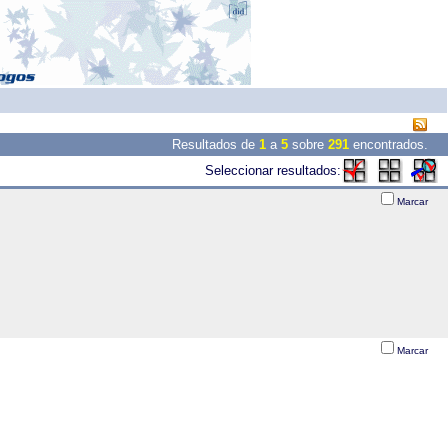
Resultados de
1
a
5
sobre
291
encontrados.
Seleccionar resultados:
Marcar
Marcar