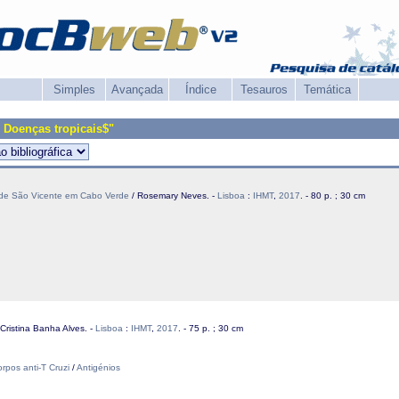
Simples
Avançada
Índice
Tesauros
Temática
 Doenças tropicais$"
ha de São Vicente em Cabo Verde
/ Rosemary Neves. -
Lisboa
:
IHMT
,
2017
. - 80 p. ; 30 cm
Cristina Banha Alves. -
Lisboa
:
IHMT
,
2017
. - 75 p. ; 30 cm
orpos anti-T Cruzi
/
Antigénios