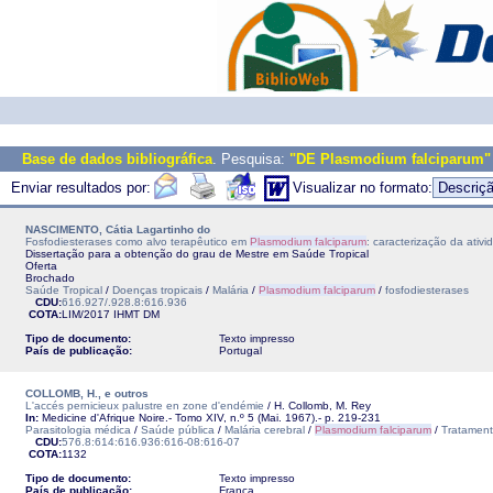
Base de dados bibliográfica
. Pesquisa:
"DE Plasmodium falciparum"
Enviar resultados por:
Visualizar no formato:
NASCIMENTO, Cátia Lagartinho do
Fosfodiesterases como alvo terapêutico em
Plasmodium falciparum
: caracterização da ativ
Dissertação para a obtenção do grau de Mestre em Saúde Tropical
Oferta
Brochado
Saúde Tropical
/
Doenças tropicais
/
Malária
/
Plasmodium falciparum
/
fosfodiesterases
CDU:
616.927/.928.8:616.936
COTA:
LIM/2017
IHMT
DM
Tipo de documento:
Texto impresso
País de publicação:
Portugal
COLLOMB, H., e outros
L'accés pernicieux palustre en zone d'endémie
/ H. Collomb, M. Rey
In:
Medicine d'Afrique Noire.- Tomo XIV, n.º 5 (Mai. 1967).- p. 219-231
Parasitologia médica
/
Saúde pública
/
Malária cerebral
/
Plasmodium falciparum
/
Tratamen
CDU:
576.8:614:616.936:616-08:616-07
COTA:
1132
Tipo de documento:
Texto impresso
País de publicação:
França