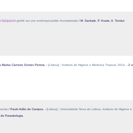
 falciparum
grefté sur une endomyocardite rhumatismale
/ M. Sankale, P. Koate, A. Tondut
ia Marisa Carneiro Gomes Pereira. -
[Lisboa]
:
Instituto de Higiene e Medicina Tropical
,
2014
. - 2 
uanda
/ Paulo Adão de Campos. -
[Lisboa]
:
Universidade Nova de Lisboa, Instituto de Higiene e 
de Parasitologia.