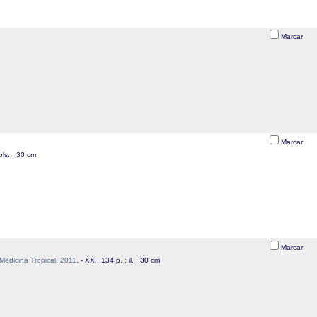
Marcar
Marcar
vols. ; 30 cm
Marcar
Medicina Tropical
,
2011
. - XXI, 134 p. : il. ; 30 cm