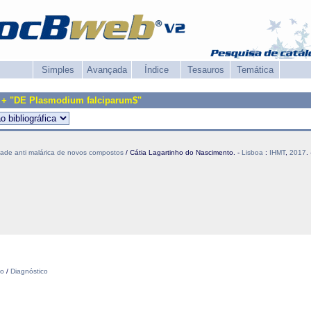
Simples
Avançada
Índice
Tesauros
Temática
 + "DE Plasmodium falciparum$"
idade anti malárica de novos compostos
/ Cátia Lagartinho do Nascimento. -
Lisboa
:
IHMT
,
2017
.
to
/
Diagnóstico