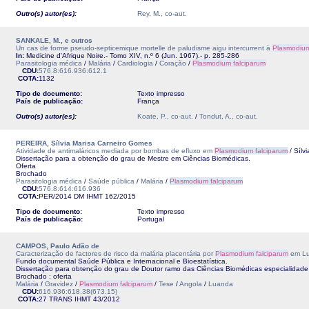
Outro(s) autor(es):
Rey, M., co-aut.
SANKALE, M., e outros
Un cas de forme pseudo-septicemique mortelle de paludisme aigu intercurrent à
Plasmodium
In:
Medicine d'Afrique Noire.- Tomo XIV, n.º 6 (Jun. 1967).- p. 285-286
Parasitologia médica
/
Malária
/
Cardiologia
/
Coração
/
Plasmodium falciparum
CDU:
576.8:616.936:612.1
COTA:
1132
Tipo de documento:
Texto impresso
País de publicação:
França
Outro(s) autor(es):
Koate, P., co-aut.
/
Tondut, A., co-aut.
PEREIRA, Sílvia Marisa Carneiro Gomes
Atividade de antimaláricos mediada por bombas de efluxo em
Plasmodium falciparum
/ Sílv
Dissertação para a obtenção do grau de Mestre em Ciências Biomédicas.
Oferta
Brochado
Parasitologia médica
/
Saúde pública
/
Malária
/
Plasmodium falciparum
CDU:
576.8:614:616.936
COTA:
PER/2014 DM
IHMT
162/2015
Tipo de documento:
Texto impresso
País de publicação:
Portugal
CAMPOS, Paulo Adão de
Caracterização de factores de risco da malária placentária por
Plasmodium falciparum
em L
Fundo documental Saúde Pública e Internacional e Bioestatística.
Dissertação para obtenção do grau de Doutor ramo das Ciências Biomédicas especialidade 
Brochado : oferta
Malária
/
Gravidez
/
Plasmodium falciparum
/
Tese
/
Angola
/
Luanda
CDU:
616.936:618.38(673.15)
COTA:
27 TRANS
IHMT
43/2012