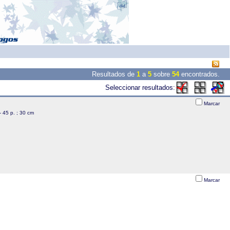
Resultados de
1
a
5
sobre
54
encontrados.
Seleccionar resultados:
Marcar
 - 45 p. ; 30 cm
Marcar