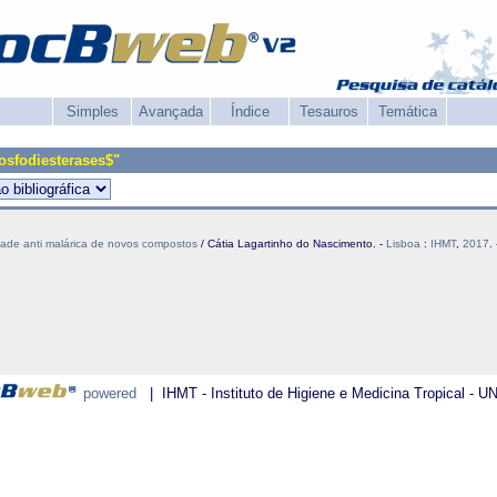
Simples
Avançada
Índice
Tesauros
Temática
osfodiesterases$"
dade anti malárica de novos compostos
/ Cátia Lagartinho do Nascimento. -
Lisboa
:
IHMT
,
2017
.
powered
| IHMT - Instituto de Higiene e Medicina Tropical - U