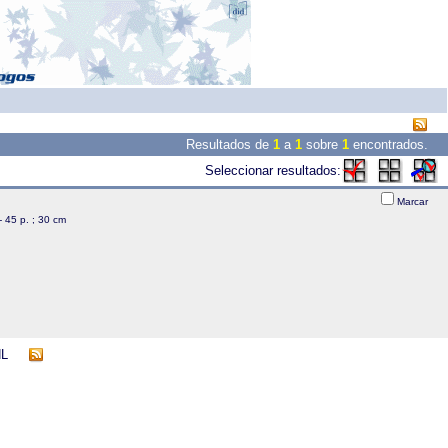
Resultados de
1
a
1
sobre
1
encontrados.
Seleccionar resultados:
Marcar
 - 45 p. ; 30 cm
NL