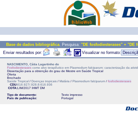
Base de dados bibliográfica
. Pesquisa:
"DE fosfodiesterases" + "DE f
Enviar resultados por:
Visualizar no formato:
NASCIMENTO, Cátia Lagartinho do
Fosfodiesterases
como alvo terapêutico em Plasmodium falciparum: caracterização da ativi
Dissertação para a obtenção do grau de Mestre em Saúde Tropical
Oferta
Brochado
Saúde Tropical
/
Doenças tropicais
/
Malária
/
Plasmodium falciparum
/
fosfodiesterases
CDU:
616.927/.928.8:616.936
COTA:
LIM/2017
IHMT
DM
Tipo de documento:
Texto impresso
País de publicação:
Portugal